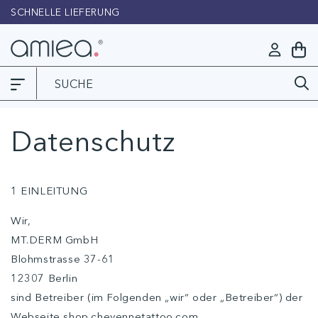
Direkt
SCHNELLE LIEFERUNG
L
zum
Inhalt
Mein
Einloggen
Warenko
Datenschutz
1 EINLEITUNG
Wir,
MT.DERM GmbH
Blohmstrasse 37-61
12307 Berlin
sind Betreiber (im Folgenden „wir“ oder „Betreiber“) der
Webseite shop.cheyennetattoo.com