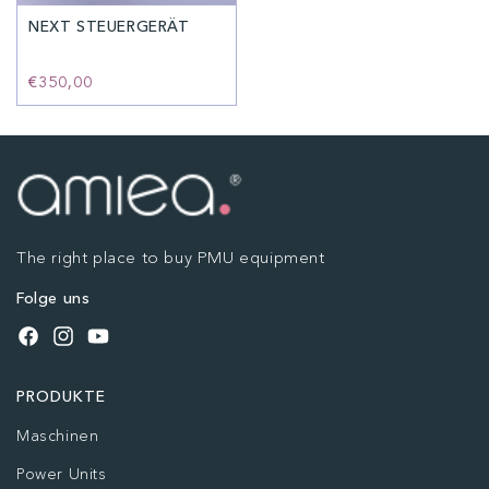
NEXT STEUERGERÄT
Normaler
€350,00
Preis
The right place to buy PMU equipment
Folge uns
Facebook
Instagram
YouTube
PRODUKTE
Maschinen
Power Units