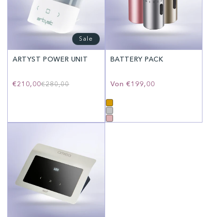
Sale
ARTYST POWER UNIT
BATTERY PACK
€210,00
Normaler
Verkaufspreis
Normaler
Von
€199,00
€280,00
Preis
Preis