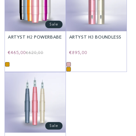
Sale
ARTYST H2 POWERBABE
ARTYST H3 BOUNDLESS
€465,00
Normaler
Verkaufspreis
Normaler
€895,00
€620,00
Preis
Preis
Sale