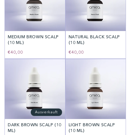
MEDIUM BROWN SCALP
NATURAL BLACK SCALP
(10 ML)
(10 ML)
Normaler
€40,00
Normaler
€40,00
Preis
Preis
Ausverkauft
DARK BROWN SCALP (10
LIGHT BROWN SCALP
ML)
(10 ML)